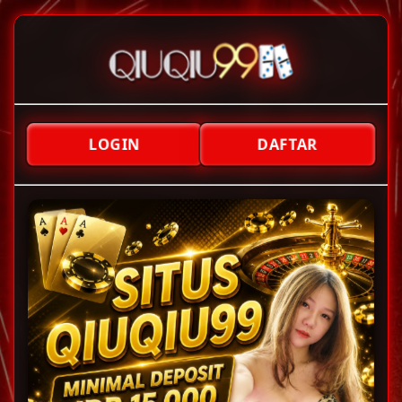
LOGIN
DAFTAR