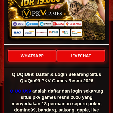
WHATSAPP
LIVECHAT
QIUQIU99: Daftar & Login Sekarang Situs
QiuQiu99 PKV Games Resmi 2026
QIUQIU99
adalah daftar dan login sekarang
situs pkv games resmi 2026 yang
menyediakan 18 permainan seperti poker,
domino99, bandarq, sakong, gaple, live