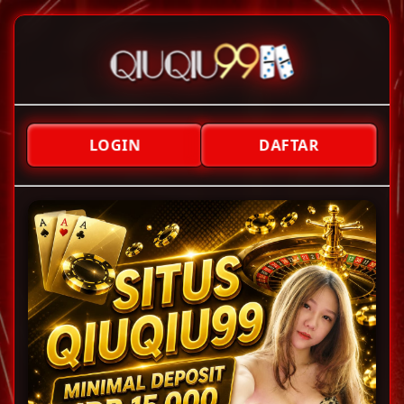
LOGIN
DAFTAR